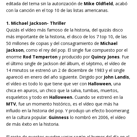
editada del tema sin la autorización de
Mike Oldfield
, acabó
con la canción en el top 10 de las listas americanas.
1. Michael Jackson- Thriller
Quizás el vídeo más famoso de la historia, del quizás disco
más importante de la historia, el disco de los 7 top 10, de las
50 millones de copias y del consagramiento de
Michael
Jackson
, como el rey del pop. El single fue compuesto por el
enorme
Rod Temperton
y producido por
Quincy Jones
. Fue
el último single de Jackson del álbum, el séptimo, el vídeo de
14 minutos se estrenó un 2 de diciembre de 1983 y el single
apareció en enero del año siguiente. Dirigido por
John Landis
,
el vídeo es todo lo que tiene que ver con
Halloween
, una
chica en apuros, un chico que la salva, tumbas, muertos,
esqueletos y todo en
Halloween.
Cuando se estrenó en la
MTV
, fue un momento histórico, es el vídeo que más ha
influido en la historia del pop. Y produjo un efecto boomerang
en la cultura popular.
Guinness
lo nombró en 2006, el vídeo
de más éxito en la historia.
El resto de puestos pueden variar según el humor del día en el