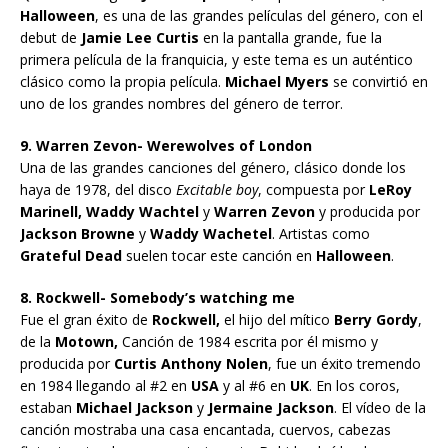
Halloween
, es una de las grandes películas del género, con el
debut de
Jamie Lee Curtis
en la pantalla grande, fue la
primera película de la franquicia, y este tema es un auténtico
clásico como la propia película.
Michael Myers
se convirtió en
uno de los grandes nombres del género de terror.
9. Warren Zevon- Werewolves of London
Una de las grandes canciones del género, clásico donde los
haya de 1978, del disco
Excitable boy
, compuesta por
LeRoy
Marinell, Waddy Wachtel
y
Warren Zevon
y producida por
Jackson Browne
y
Waddy Wachetel
. Artistas como
Grateful Dead
suelen tocar este canción en
Halloween
.
8. Rockwell- Somebody’s watching me
Fue el gran éxito de
Rockwell,
el hijo del mítico
Berry Gordy
,
de la
Motown,
Canción de 1984 escrita por él mismo y
producida por
Curtis Anthony Nolen
, fue un éxito tremendo
en 1984 llegando al #2 en
USA
y al #6 en
UK
. En los coros,
estaban
Michael Jackson
y
Jermaine Jackson
. El vídeo de la
canción mostraba una casa encantada, cuervos, cabezas