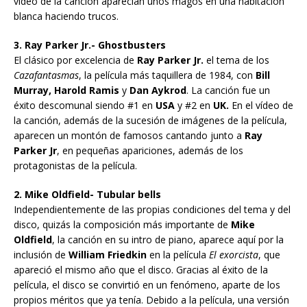
vídeo de la canción aparecían unos magos en una habitación
blanca haciendo trucos.
3. Ray Parker Jr.- Ghostbusters
El clásico por excelencia de
Ray Parker Jr.
el tema de los
Cazafantasmas
, la película más taquillera de 1984, con
Bill
Murray, Harold Ramis
y
Dan Aykrod
. La canción fue un
éxito descomunal siendo #1 en
USA
y #2 en
UK.
En el vídeo de
la canción, además de la sucesión de imágenes de la película,
aparecen un montón de famosos cantando junto a
Ray
Parker Jr
, en pequeñas apariciones, además de los
protagonistas de la película.
2. Mike Oldfield- Tubular bells
Independientemente de las propias condiciones del tema y del
disco, quizás la composición más importante de
Mike
Oldfield
, la canción en su intro de piano, aparece aquí por la
inclusión de
William Friedkin
en la película
El exorcista
, que
apareció el mismo año que el disco. Gracias al éxito de la
película, el disco se convirtió en un fenómeno, aparte de los
propios méritos que ya tenía. Debido a la película, una versión