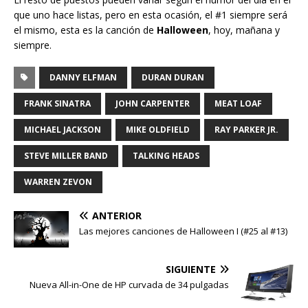
que uno hace listas, pero en esta ocasión, el #1 siempre será
el mismo, esta es la canción de
Halloween
, hoy, mañana y
siempre.
DANNY ELFMAN
DURAN DURAN
FRANK SINATRA
JOHN CARPENTER
MEAT LOAF
MICHAEL JACKSON
MIKE OLDFIELD
RAY PARKER JR.
STEVE MILLER BAND
TALKING HEADS
WARREN ZEVON
ANTERIOR
Las mejores canciones de Halloween I (#25 al #13)
SIGUIENTE
Nueva All-in-One de HP curvada de 34 pulgadas