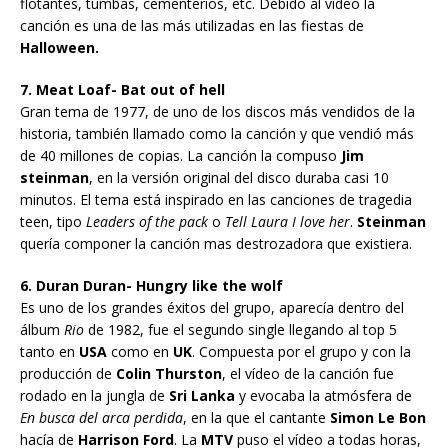
flotantes, tumbas, cementerios, etc. Debido al vídeo la
canción es una de las más utilizadas en las fiestas de
Halloween.
7. Meat Loaf- Bat out of hell
Gran tema de 1977, de uno de los discos más vendidos de la
historia, también llamado como la canción y que vendió más
de 40 millones de copias. La canción la compuso
Jim
steinman
, en la versión original del disco duraba casi 10
minutos. El tema está inspirado en las canciones de tragedia
teen, tipo
Leaders of the pack
o
Tell Laura I love her
.
Steinman
quería componer la canción mas destrozadora que existiera.
6. Duran Duran- Hungry like the wolf
Es uno de los grandes éxitos del grupo, aparecía dentro del
álbum
Rio
de 1982, fue el segundo single llegando al top 5
tanto en
USA
como en
UK
. Compuesta por el grupo y con la
producción de
Colin Thurston
, el vídeo de la canción fue
rodado en la jungla de
Sri Lanka
y evocaba la atmósfera de
En busca del arca perdida
, en la que el cantante
Simon Le Bon
hacía de
Harrison Ford
. La
MTV
puso el vídeo a todas horas,