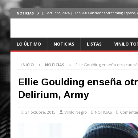
[ 6 octubre, 2024 ]
Top 200 Canciones Streaming España, 
NOTICIAS
[ 4 octubre, 2024 ]
Top 200 Artistas streaming en España,
[ 3 octubre, 2024 ]
Top 100 Artistas Españoles Streaming 
LO ÚLTIMO
NOTICIAS
LISTAS
VINILO TO
ÚLTIMO
[ 2 octubre, 2024 ]
Top 100 Artistas Internacionales Stre
INICIO
NOTICIAS
Ellie Goulding enseña otra canció
ÚLTIMO
[ 6 octubre, 2024 ]
Top 200 Canciones España, del 30 de d
Ellie Goulding enseña ot
Delirium, Army
31 octubre, 2015
Vinilo Negro
NOTICIAS
Comentar