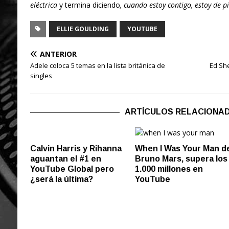
eléctrica
y termina diciendo
, cuando estoy contigo, estoy de pi
ELLIE GOULDING
YOUTUBE
ANTERIOR
Adele coloca 5 temas en la lista británica de
Ed She
singles
ARTÍCULOS RELACIONA
Calvin Harris y Rihanna
When I Was Your Man d
aguantan el #1 en
Bruno Mars, supera los
YouTube Global pero
1.000 millones en
¿será la última?
YouTube