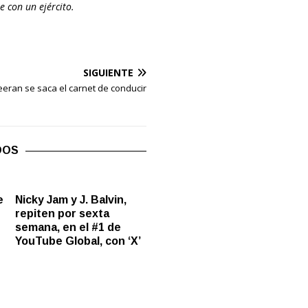
e con un ejército.
SIGUIENTE
eran se saca el carnet de conducir
DOS
e
Nicky Jam y J. Balvin,
repiten por sexta
semana, en el #1 de
YouTube Global, con ‘X’