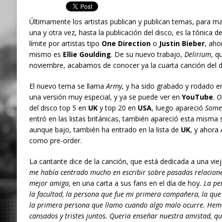
Últimamente los artistas publican y publican temas, para ma
una y otra vez, hasta la publicación del disco, es la tónica d
límite por artistas tipo
One Direction
o
Justin Bieber
, aho
mismo es
Ellie Goulding
. De su nuevo trabajo,
Delirium
, q
noviembre, acabamos de conocer ya la cuarta canción del d
El nuevo tema se llama
Army
, y ha sido grabado y rodado e
una versión muy especial, y ya se puede ver en
YouTube
.
O
del disco top 5 en
UK
y top 20 en
USA
, luego apareció
Somet
entró en las listas británicas, también apareció esta mism
aunque bajo, también ha entrado en la lista de
UK
, y ahora
como pre-order.
La cantante dice de la canción, que está dedicada a una vi
me había centrado mucho en escribir sobre pasadas relacione
mejor amiga,
en una carta a sus fans en el día de hoy
. La p
la facultad, la persona que fue mi primera compañera, la qu
la primera persona que llamo cuando algo malo ocurre. Hemo
cansados y tristes juntos. Queria enseñar nuestra amistad, qu