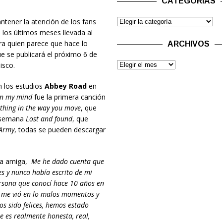
CATEGORÍAS
ntener la atención de los fans
e los últimos meses llevada al
ra quien parece que hace lo
ARCHIVOS
ue se publicará el próximo 6 de
isco.
n los estudios
Abbey Road
en
n my mind
fue la primera canción
hing in the way you move
, que
a semana
Lost and found
, que
Army
, todas se pueden descargar
eja amiga,
Me he dado cuenta que
s y nunca había escrito de mi
ersona que conocí hace 10 años en
e me vió en lo malos momentos y
s sido felices, hemos estado
e es realmente honesta, real,