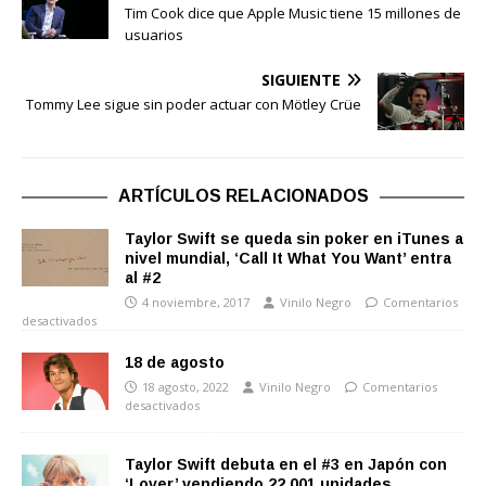
Tim Cook dice que Apple Music tiene 15 millones de
usuarios
SIGUIENTE
Tommy Lee sigue sin poder actuar con Mötley Crüe
ARTÍCULOS RELACIONADOS
Taylor Swift se queda sin poker en iTunes a
nivel mundial, ‘Call It What You Want’ entra
al #2
4 noviembre, 2017
Vinilo Negro
Comentarios
desactivados
18 de agosto
18 agosto, 2022
Vinilo Negro
Comentarios
desactivados
Taylor Swift debuta en el #3 en Japón con
‘Lover’ vendiendo 22.001 unidades