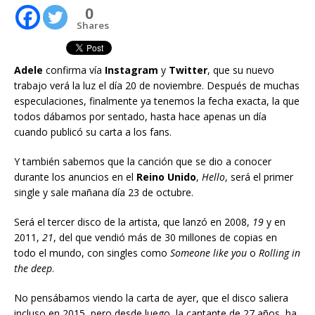
0
Shares
Adele
confirma vía
Instagram
y
Twitter
, que su nuevo
trabajo verá la luz el día 20 de noviembre. Después de muchas
especulaciones, finalmente ya tenemos la fecha exacta, la que
todos dábamos por sentado, hasta hace apenas un día
cuando publicó su carta a los fans.
Y también sabemos que la canción que se dio a conocer
durante los anuncios en el
Reino Unido
,
Hello
, será el primer
single y sale mañana día 23 de octubre.
Será el tercer disco de la artista, que lanzó en 2008,
19
y en
2011,
21
, del que vendió más de 30 millones de copias en
todo el mundo, con singles como
Someone like you
o
Rolling in
the deep
.
No pensábamos viendo la carta de ayer, que el disco saliera
incluso en 2015, pero desde luego, la cantante de 27 años, ha