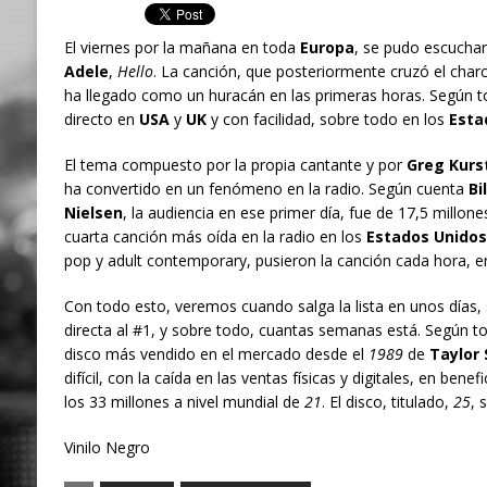
El viernes por la mañana en toda
Europa
, se pudo escuchar
Adele
,
Hello
. La canción, que posteriormente cruzó el cha
ha llegado como un huracán en las primeras horas. Según to
directo en
USA
y
UK
y con facilidad, sobre todo en los
Esta
El tema compuesto por la propia cantante y por
Greg Kurs
ha convertido en un fenómeno en la radio. Según cuenta
Bi
Nielsen
, la audiencia en ese primer día, fue de 17,5 millone
cuarta canción más oída en la radio en los
Estados Unidos
pop y adult contemporary, pusieron la canción cada hora, e
Con todo esto, veremos cuando salga la lista en unos días,
directa al #1, y sobre todo, cuantas semanas está. Según tod
disco más vendido en el mercado desde el
1989
de
Taylor 
difícil, con la caída en las ventas físicas y digitales, en bene
los 33 millones a nivel mundial de
21
. El disco, titulado,
25
, 
Vinilo Negro