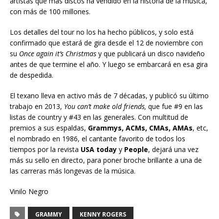
artistas que más discos ha vendido en la historia de la música,
con más de 100 millones.
Los detalles del tour no los ha hecho públicos, y solo está
confirmado que estará de gira desde el 12 de noviembre con
su
Once again it’s Christmas
y que publicará un disco navideño
antes de que termine el año. Y luego se embarcará en esa gira
de despedida.
El texano lleva en activo más de 7 décadas, y publicó su último
trabajo en 2013,
You can’t make old friends,
que fue #9 en las
listas de country y #43 en las generales. Con multitud de
premios a sus espaldas,
Grammys, ACMs, CMAs, AMAs
, etc,
el nombrado en 1986, el cantante favorito de todos los
tiempos por la revista
USA today
y
People
, dejará una vez
más su sello en directo, para poner broche brillante a una de
las carreras más longevas de la música.
Vinilo Negro
GRAMMY
KENNY ROGERS