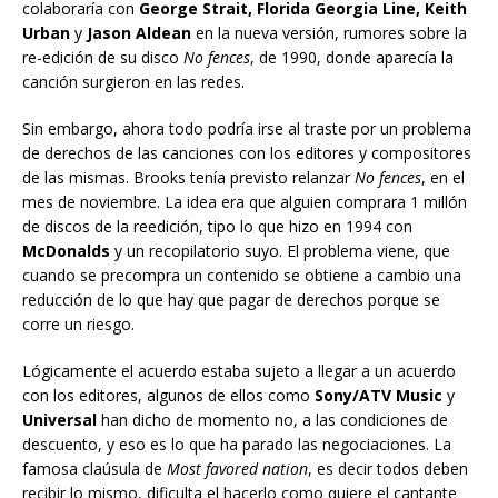
colaboraría con
George Strait, Florida Georgia Line, Keith
Urban
y
Jason Aldean
en la nueva versión, rumores sobre la
re-edición de su disco
No fences
, de 1990, donde aparecía la
canción surgieron en las redes.
Sin embargo, ahora todo podría irse al traste por un problema
de derechos de las canciones con los editores y compositores
de las mismas. Brooks tenía previsto relanzar
No fences
, en el
mes de noviembre. La idea era que alguien comprara 1 millón
de discos de la reedición, tipo lo que hizo en 1994 con
McDonalds
y un recopilatorio suyo. El problema viene, que
cuando se precompra un contenido se obtiene a cambio una
reducción de lo que hay que pagar de derechos porque se
corre un riesgo.
Lógicamente el acuerdo estaba sujeto a llegar a un acuerdo
con los editores, algunos de ellos como
Sony/ATV Music
y
Universal
han dicho de momento no, a las condiciones de
descuento, y eso es lo que ha parado las negociaciones. La
famosa claúsula de
Most favored nation
, es decir todos deben
recibir lo mismo, dificulta el hacerlo como quiere el cantante