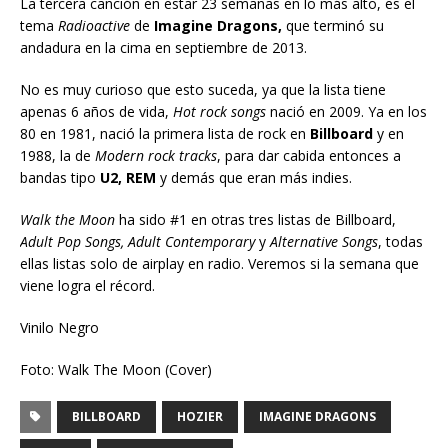
La tercera canción en estar 23 semanas en lo más alto, es el
tema
Radioactive
de
Imagine Dragons,
que terminó su
andadura en la cima en septiembre de 2013.
No es muy curioso que esto suceda, ya que la lista tiene
apenas 6 años de vida,
Hot rock songs
nació en 2009. Ya en los
80 en 1981, nació la primera lista de rock en
Billboard
y en
1988, la de
Modern rock tracks
, para dar cabida entonces a
bandas tipo
U2, REM
y demás que eran más indies.
Walk the Moon
ha sido #1 en otras tres listas de Billboard,
Adult Pop Songs, Adult Contemporary
y
Alternative Songs
, todas
ellas listas solo de airplay en radio. Veremos si la semana que
viene logra el récord.
Vinilo Negro
Foto: Walk The Moon (Cover)
BILLBOARD
HOZIER
IMAGINE DRAGONS