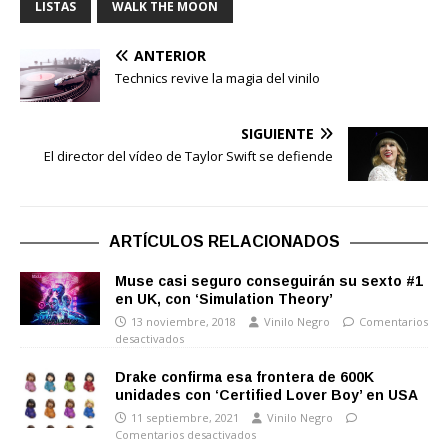
LISTAS
WALK THE MOON
ANTERIOR
Technics revive la magia del vinilo
SIGUIENTE
El director del vídeo de Taylor Swift se defiende
ARTÍCULOS RELACIONADOS
Muse casi seguro conseguirán su sexto #1
en UK, con ‘Simulation Theory’
13 noviembre, 2018
Vinilo Negro
Comentarios
desactivados
Drake confirma esa frontera de 600K
unidades con ‘Certified Lover Boy’ en USA
11 septiembre, 2021
Vinilo Negro
Comentarios desactivados