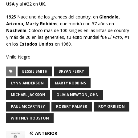
USA
y al #22 en
UK
.
1925
Nace uno de los grandes del country, en
Glendale,
Arizona, Marty Robbins
, que morirá con 57 años en
Nashville
. Colocó más de 100 singles en las listas de country
y más de 20 en las generales, su éxito mundial fue
El Paso
, #1
en los
Estados Unidos
en 1960.
Vinilo Negro
BESSIE SMITH
BRYAN FERRY
LYNN ANDERSON
MARTY ROBBINS
MICHAEL JACKSON
OLIVIA NEWTON JOHN
PAUL MCCARTNEY
ROBERT PALMER
ROY ORBISON
WHITNEY HOUSTON
ANTERIOR