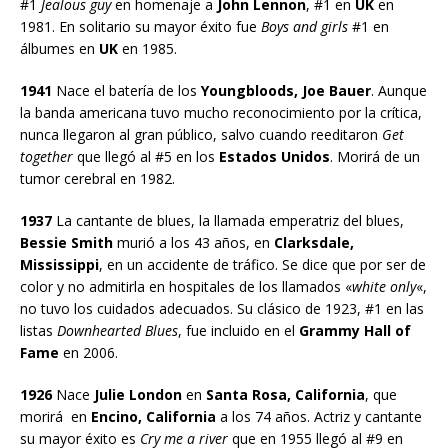
#1
Jealous guy
en homenaje a
John Lennon
, #1 en
UK
en
1981. En solitario su mayor éxito fue
Boys and girls
#1 en
álbumes en
UK
en 1985.
1941
Nace el batería de los
Youngbloods, Joe Bauer
. Aunque
la banda americana tuvo mucho reconocimiento por la crítica,
nunca llegaron al gran público, salvo cuando reeditaron
Get
together
que llegó al #5 en los
Estados Unidos
. Morirá de un
tumor cerebral en 1982.
1937
La cantante de blues, la llamada emperatriz del blues,
Bessie Smith
murió a los 43 años, en
Clarksdale,
Mississippi
, en un accidente de tráfico. Se dice que por ser de
color y no admitirla en hospitales de los llamados «
white only
«,
no tuvo los cuidados adecuados. Su clásico de 1923, #1 en las
listas
Downhearted Blues
, fue incluido en el
Grammy Hall of
Fame
en 2006.
1926
Nace
Julie London
en
Santa Rosa, California
, que
morirá en
Encino, California
a los 74 años. Actriz y cantante
su mayor éxito es
Cry me a river
que en 1955 llegó al #9 en