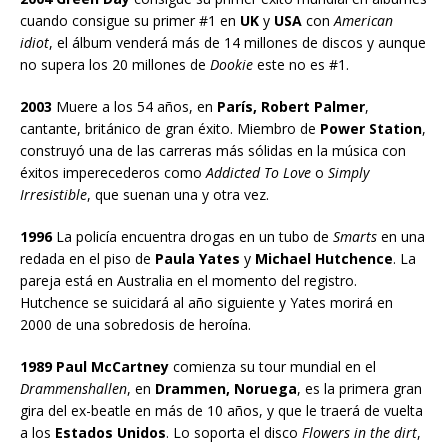
cuando consigue su primer #1 en
UK
y
USA
con
American
idiot
, el álbum venderá más de 14 millones de discos y aunque
no supera los 20 millones de
Dookie
este no es #1.
2003
Muere a los 54 años, en
París, Robert Palmer
,
cantante, británico de gran éxito. Miembro de
Power Station
,
construyó una de las carreras más sólidas en la música con
éxitos imperecederos como
Addicted To Love
o
Simply
Irresistible
, que suenan una y otra vez.
1996
La policía encuentra drogas en un tubo de
Smarts
en una
redada en el piso de
Paula Yates
y
Michael Hutchence
. La
pareja está en Australia en el momento del registro.
Hutchence se suicidará al año siguiente y Yates morirá en
2000 de una sobredosis de heroína.
1989
Paul McCartney
comienza su tour mundial en el
Drammenshallen
, en
Drammen, Noruega
, es la primera gran
gira del ex-beatle en más de 10 años, y que le traerá de vuelta
a los
Estados Unidos
. Lo soporta el disco
Flowers in the dirt
,