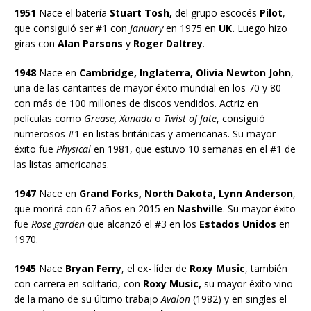
1951
Nace el batería
Stuart Tosh,
del grupo escocés
Pilot
,
que consiguió ser #1 con
January
en 1975 en
UK.
Luego hizo
giras con
Alan Parsons
y
Roger Daltrey
.
1948
Nace en
Cambridge, Inglaterra, Olivia Newton John
,
una de las cantantes de mayor éxito mundial en los 70 y 80
con más de 100 millones de discos vendidos. Actriz en
películas como
Grease, Xanadu
o
Twist of fate
, consiguió
numerosos #1 en listas británicas y americanas. Su mayor
éxito fue
Physical
en 1981, que estuvo 10 semanas en el #1 de
las listas americanas.
1947
Nace en
Grand Forks, North Dakota, Lynn Anderson
,
que morirá con 67 años en 2015 en
Nashville
. Su mayor éxito
fue
Rose garden
que alcanzó el #3 en los
Estados Unidos
en
1970.
1945
Nace
Bryan Ferry
, el ex- líder de
Roxy Music
, también
con carrera en solitario, con
Roxy Music,
su mayor éxito vino
de la mano de su último trabajo
Avalon
(1982) y en singles el