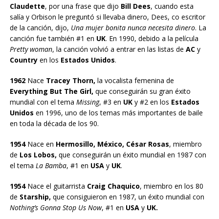
Claudette
, por una frase que dijo
Bill Dees
, cuando esta
salía y Orbison le preguntó si llevaba dinero, Dees, co escritor
de la canción, dijo,
Una mujer bonita nunca necesita dinero
. La
canción fue también #1 en
UK
. En 1990, debido a la película
Pretty woman
, la canción volvió a entrar en las listas de
AC
y
Country
en los
Estados Unidos
.
1962
Nace
Tracey Thorn,
la vocalista femenina de
Everything But The Girl,
que conseguirán su gran éxito
mundial con el tema
Missing
, #3 en
UK
y #2 en los
Estados
Unidos
en 1996, uno de los temas más importantes de baile
en toda la década de los 90.
1954
Nace en
Hermosillo, México, César Rosas
, miembro
de
Los Lobos,
que conseguirán un éxito mundial en 1987 con
el tema
La Bamba
, #1 en
USA
y
UK
.
1954
Nace el guitarrista
Craig Chaquico
, miembro en los 80
de
Starship,
que consiguieron en 1987, un éxito mundial con
Nothing’s Gonna Stop Us Now
, #1 en
USA
y
UK.