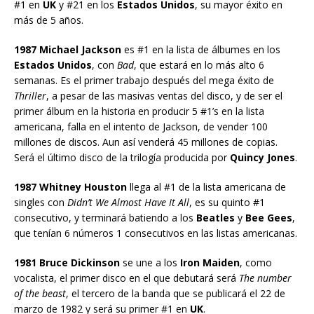
#1 en
UK
y #21 en los
Estados Unidos
, su mayor éxito en
más de 5 años.
1987 Michael Jackson
es #1 en la lista de álbumes en los
Estados Unidos
, con
Bad
, que estará en lo más alto 6
semanas. Es el primer trabajo después del mega éxito de
Thriller
, a pesar de las masivas ventas del disco, y de ser el
primer álbum en la historia en producir 5 #1’s en la lista
americana, falla en el intento de Jackson, de vender 100
millones de discos. Aun así venderá 45 millones de copias.
Será el último disco de la trilogía producida por
Quincy Jones
.
1987 Whitney Houston
llega al #1 de la lista americana de
singles con
Didn’t We Almost Have It All
, es su quinto #1
consecutivo, y terminará batiendo a los
Beatles
y
Bee Gees
,
que tenían 6 números 1 consecutivos en las listas americanas.
1981 Bruce Dickinson
se une a los
Iron Maiden
, como
vocalista, el primer disco en el que debutará será
The number
of the beast
, el tercero de la banda que se publicará el 22 de
marzo de 1982 y será su primer #1 en
UK
.