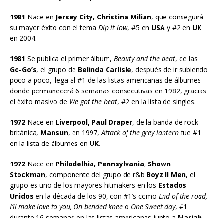
1981
Nace en
Jersey City, Christina Milian
, que conseguirá
su mayor éxito con el tema
Dip it low
, #5 en
USA
y #2 en
UK
en 2004.
1981
Se publica el primer álbum,
Beauty and the beat
, de las
Go-Go’s
, el grupo de
Belinda Carlisle
, después de ir subiendo
poco a poco, llega al #1 de las listas americanas de álbumes
donde permanecerá 6 semanas consecutivas en 1982, gracias
el éxito masivo de
We got the beat
, #2 en la lista de singles.
1972
Nace en
Liverpool, Paul Draper
, de la banda de rock
británica,
Mansun
, en 1997,
Attack of the grey lantern
fue #1
en la lista de álbumes en
UK
.
1972
Nace en
Philadelhia, Pennsylvania, Shawn
Stockman
, componente del grupo de r&b
Boyz II Men
, el
grupo es uno de los mayores hitmakers en los
Estados
Unidos
en la década de los 90, con #1’s como
End of the road,
I’ll make love to you, On bended knee
o
One Sweet day
, #1
durante 16 semanas en las listas americanas junto a
Mariah