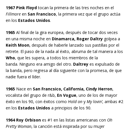
1967 Pink Floyd
tocan la primera de las tres noches en el
Fillmore
en
San Francisco
, la primera vez que el grupo actúa
en los
Estados Unidos
.
1965
Al final de la gira europea, después de tocar dos veces
en una misma noche en
Dinamarca, Roger Daltry
golpea a
Keith Moon
, después de haberle lanzado sus pastillas por el
retrete. El paso de la nada al éxito, abruma de tal manera a los
Who
, que les supera, a todos los miembros de la
banda. Ninguno era amigo del otro.
Daltrey
es expulsado de
la banda, pero regresa al día siguiente con la promesa, de que
nadie fuera el líder.
1965
Nace en
San Francsico, California, Cindy Herron
,
vocalista del grupo de r&b,
En Vogue
, uno de los de mayor
éxito en los 90, con éxitos como
Hold on
y
My lovin’
, ambas #2
en los
Estados Unidos
a principios de los 90.
1964 Roy Orbison
es #1 en las listas americanas con
Oh
Pretty Woman
, la canción está inspirada por su mujer