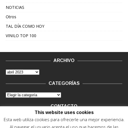
NOTICIAS
Otros
TAL DÍA COMO HOY
VINILO TOP 100
ARCHIVO
CATEGORÍAS
CONTACTO
This website uses cookies
Vinilo Negro.
Consultas de anunciantes y Legal, en vinilo at
Esta web utiliza cookies para ofrecerle una mejor experiencia.
vinilonegro.com
Al navegar el usuario acepta el uso que hacemos de las